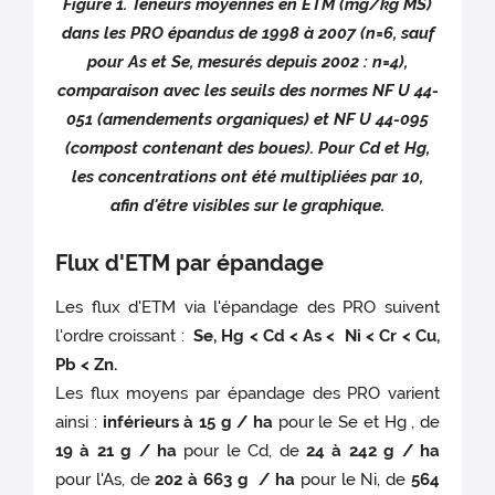
Figure 1. Teneurs moyennes en ETM (mg/kg MS)
dans les PRO épandus de 1998 à 2007 (n=6, sauf
pour As et Se, mesurés depuis 2002 : n=4),
comparaison avec les seuils des normes NF U 44-
051 (amendements organiques) et NF U 44-095
(compost contenant des boues). Pour Cd et Hg,
les concentrations ont été multipliées par 10,
afin d'être visibles sur le graphique.
Flux d'ETM par épandage
Les flux d'ETM via l'épandage des PRO suivent
l'ordre croissant :
Se, Hg < Cd < As < Ni < Cr < Cu,
Pb < Zn.
Les flux moyens par épandage des PRO varient
ainsi :
inférieurs à 15 g / ha
pour le Se et Hg , de
19 à 21 g / ha
pour le Cd, de
24 à 242 g / ha
pour l'As, de
202 à 663 g / ha
pour le Ni, de
564