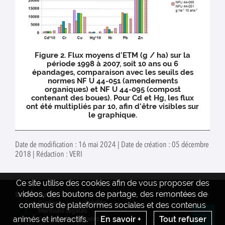
Figure 2. Flux moyens d'ETM (g / ha) sur la
période 1998 à 2007, soit 10 ans ou 6
épandages, comparaison avec les seuils des
normes NF U 44-051 (amendements
organiques) et NF U 44-095 (compost
contenant des boues). Pour Cd et Hg, les flux
ont été multipliés par 10, afin d'être visibles sur
le graphique.
Date de modification : 16 mai 2024 | Date de création : 05 décembre
2018 | Rédaction : VERI
Ce site utilise des cookies afin de vous proposer des
vidéos, des boutons de partage, des remontées de
© INRAE 2023
Actualités
www.inrae.fr
Contact
Crédits
contenus de plateformes sociales et des contenus
Mentions legales
animés et interactifs.
En savoir +
Tout refuser
Conditions générales