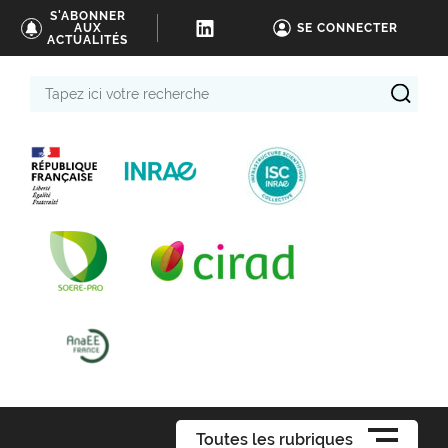
S'ABONNER
AUX
SE CONNECTER
ACTUALITÉS
Tapez
ici
votre
recherche
Toutes les rubriques