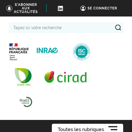
S'ABONNER
AUX
SE CONNECTER
ACTUALITÉS
Tapez
ici
votre
recherche
Toutes les rubriques