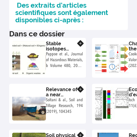
Des extraits d’articles
scientifiques sont également
disponibles ci-après :
Dans ce dossier
Stable
Cha
En savoir plus
isotopes
the
analysis
Ra
Pappoe et al., Journal
Cooke
combined
Pos
of Hazardous Materials,
Val
with X-ray
Dig
b Volume 480, 2024,
(202
absorption
Soi
136039, ISSN 0304-
spectroscopy
Sta
3894
reveal the
fate of
Relevance of
Ec
En savoir plus
organic
a near
d’e
waste-borne
infrared
tra
copper and
Soltani & al., Soil and
Isch
spectral
bro
zinc in
Tillage Research, 194
11(6
index for
nu 
amended
(2019), 104345
assessing
une
soils
tillage and
com
fertilization
ent
effects on
lys
Soil physical
Rec
En savoir plus
soil water
par