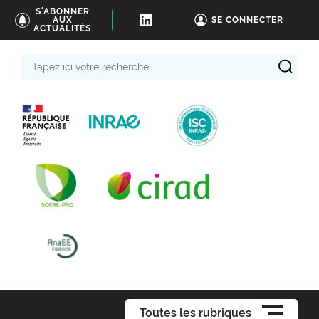
S'ABONNER
AUX
SE CONNECTER
ACTUALITÉS
Tapez
ici
votre
recherche
Toutes les rubriques