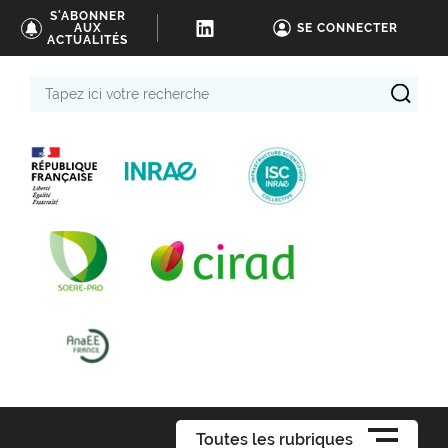
S'ABONNER
AUX
SE CONNECTER
ACTUALITÉS
Tapez
ici
votre
recherche
Toutes les rubriques