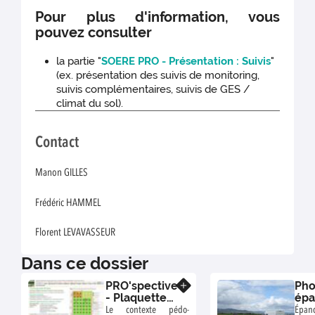
Pour plus d'information, vous
pouvez consulter
la partie "
SOERE PRO - Présentation : Suivis
"
(ex. présentation des suivis de monitoring,
suivis complémentaires, suivis de GES /
climat du sol).
Contact
Manon GILLES
Frédéric HAMMEL
Florent LEVAVASSEUR
Dans ce dossier
PRO'spective
Pho
En savoir plus
- Plaquette
ép
de
PRO
Le contexte pédo-
Épa