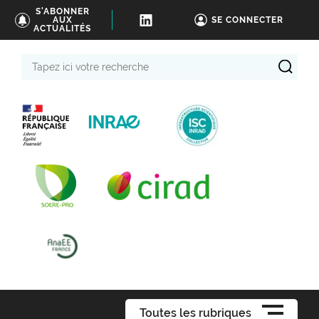
S'ABONNER
AUX
SE CONNECTER
ACTUALITÉS
Tapez
ici
votre
recherche
Toutes les rubriques