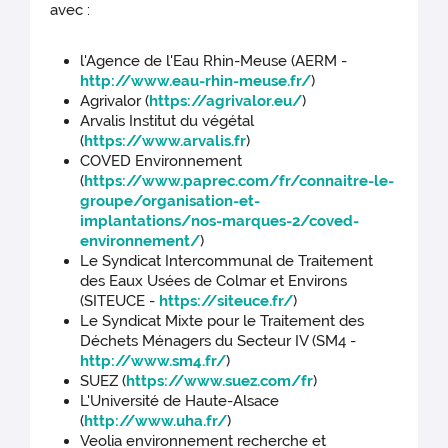
avec :
l'Agence de l'Eau Rhin-Meuse (AERM -
http://www.eau-rhin-meuse.fr/
)
Agrivalor (
https://agrivalor.eu/
)
Arvalis Institut du végétal
(
https://www.arvalis.fr
)
COVED Environnement
(
https://www.paprec.com/fr/connaitre-le-
groupe/organisation-et-
implantations/nos-marques-2/coved-
environnement/
)
Le Syndicat Intercommunal de Traitement
des Eaux Usées de Colmar et Environs
(SITEUCE -
https://siteuce.fr/
)
Le Syndicat Mixte pour le Traitement des
Déchets Ménagers du Secteur IV (SM4 -
http://www.sm4.fr/
)
SUEZ (
https://www.suez.com/fr
)
L'Université de Haute-Alsace
(
http://www.uha.fr/
)
Veolia environnement recherche et