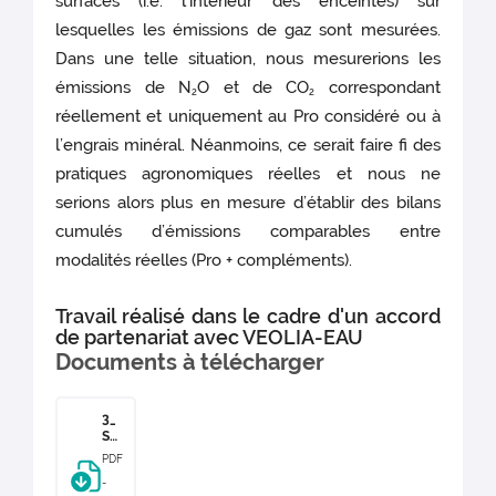
surfaces (i.e. l’intérieur des enceintes) sur
lesquelles les émissions de gaz sont mesurées.
Dans une telle situation, nous mesurerions les
émissions de N
O et de CO
correspondant
2
2
réellement et uniquement au Pro considéré ou à
l’engrais minéral. Néanmoins, ce serait faire fi des
pratiques agronomiques réelles et nous ne
serions alors plus en mesure d’établir des bilans
cumulés d’émissions comparables entre
modalités réelles (Pro + compléments).
Travail réalisé dans le cadre d'un accord
de partenariat avec VEOLIA-EAU
Documents à télécharger
3_
SO
ER
PDF
EP
-
RO