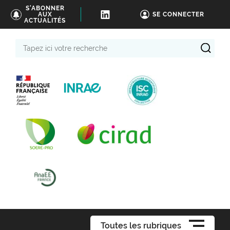
S'ABONNER
AUX
SE CONNECTER
ACTUALITÉS
Tapez
ici
votre
recherche
Toutes les rubriques