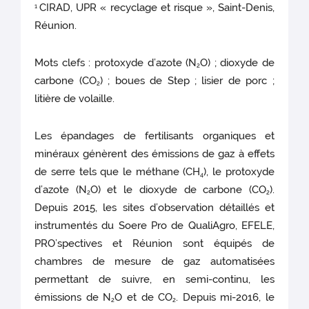
CIRAD, UPR « recyclage et risque », Saint-Denis,
1
Réunion.
Mots clefs : protoxyde d’azote (N
O) ; dioxyde de
2
carbone (CO
) ; boues de Step ; lisier de porc ;
2
litière de volaille.
Les épandages de fertilisants organiques et
minéraux génèrent des émissions de gaz à effets
de serre tels que le méthane (CH
), le protoxyde
4
d’azote (N
O) et le dioxyde de carbone (CO
).
2
2
Depuis 2015, les sites d’observation détaillés et
instrumentés du Soere Pro de QualiAgro, EFELE,
PRO’spectives et Réunion sont équipés de
chambres de mesure de gaz automatisées
permettant de suivre, en semi-continu, les
émissions de N
O et de CO
. Depuis mi-2016, le
2
2