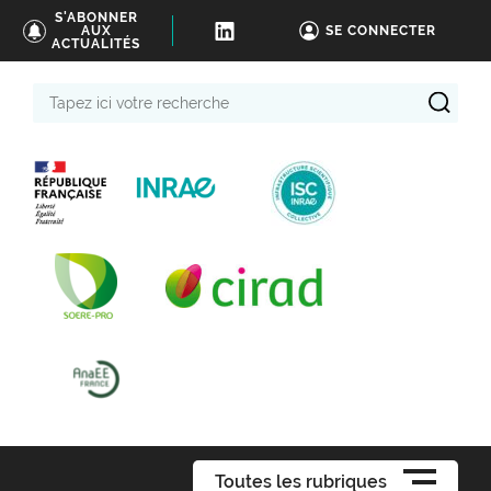
S'ABONNER
AUX
SE CONNECTER
ACTUALITÉS
Tapez
ici
votre
recherche
Toutes les rubriques