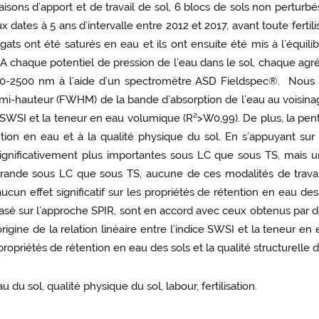
sons d’apport et de travail de sol, 6 blocs de sols non perturb
 dates à 5 ans d’intervalle entre 2012 et 2017, avant toute fertili
ts ont été saturés en eau et ils ont ensuite été mis à l’équilibre
 A chaque potentiel de pression de l’eau dans le sol, chaque agré
400-2500 nm à l’aide d’un spectromètre ASD Fieldspec®. Nous a
 à mi-hauteur (FWHM) de la bande d’absorption de l’eau au voisin
re SWSI et la teneur en eau volumique (R²>W0,99). De plus, la pent
ention en eau et à la qualité physique du sol. En s’appuyant s
 significativement plus importantes sous LC que sous TS, mais
grande sous LC que sous TS, aucune de ces modalités de travail
vait aucun effet significatif sur les propriétés de rétention en eau
 basé sur l’approche SPIR, sont en accord avec ceux obtenus par
origine de la relation linéaire entre l’indice SWSI et la teneur e
propriétés de rétention en eau des sols et la qualité structurelle d
 du sol, qualité physique du sol, labour, fertilisation.