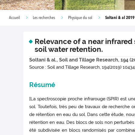
Soltani & al 2019
Accueil
Les recherches
Physique du sol
Relevance of a near infrared s
soil water retention.
Soltani & al., Soil and Tillage Research, 194 (
Source : Soil and Tillage Research, 194(2019) 1043
Résumé
[La spectroscopie proche infrarouge (SPIR) est un
sol. Toutefois, très peu de travaux de recherche o
de rétention en eau du sol. Dans cette étude, nous a
rétention en eau. Des blocs de sols non perturbés 
été subdivisée en blocs randomisés par combinaiso