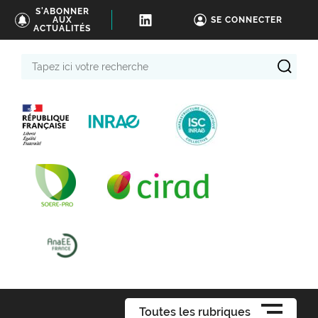
S'ABONNER
AUX
SE CONNECTER
ACTUALITÉS
Tapez
ici
votre
recherche
Toutes les rubriques